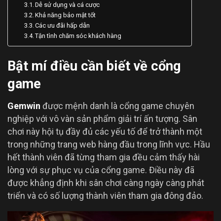
Dễ sử dụng và cá cược
Khả năng bảo mật tốt
Các ưu đãi hấp dẫn
Tận tình chăm sóc khách hàng
Bật mí điều cần biết về cổng
game
Gemwin
được mệnh danh là cổng game chuyên
nghiệp với vô vàn sản phẩm giải trí ấn tượng. Sân
chơi này hội tụ đầy đủ các yếu tố để trở thành một
trong những trang web hàng đầu trong lĩnh vực. Hầu
hết thành viên đã từng tham gia đều cảm thấy hài
lòng với sự phục vụ của cổng game. Điều này đã
được khẳng định khi sân chơi càng ngày càng phát
triển và có số lượng thành viên tham gia đông đảo.