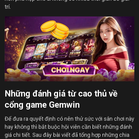
trí.
Những đánh giá từ cao thủ về
cổng game Gemwin
Để đưa ra quyết định có nên thử sức với sân chơi này
hay không thì bắt buộc hội viên cần biết những đánh
giá chi tiết. Sau đây bài viết đã tổng hợp những chia