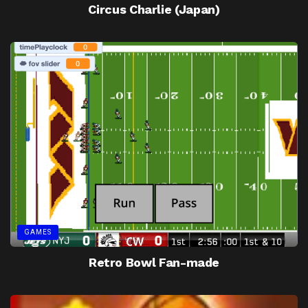
Circus Charlie (Japan)
GAMES
Retro Bowl Fan-made