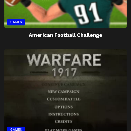
GAMES
American Football Challenge
GAMES