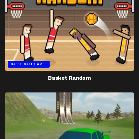
BASKETBALL GAMES
Basket Random