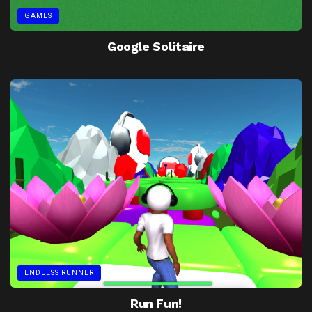
GAMES
Google Solitaire
ENDLESS RUNNER
Run Fun!