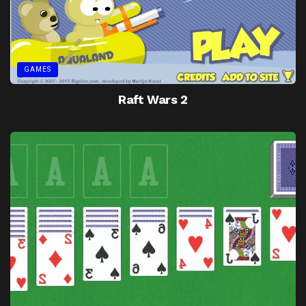
GAMES
Raft Wars 2