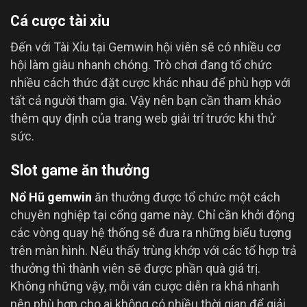
Cá cược tài xỉu
Đến với Tài Xỉu tại Gemwin hội viên sẽ có nhiều cơ
hội làm giàu nhanh chóng. Trò chơi đang tổ chức
nhiều cách thức đặt cược khác nhau để phù hợp với
tất cả người tham gia. Vậy nên bạn cần tham khảo
thêm quy định của trang web giải trí trước khi thử
sức.
Slot game ăn thưởng
Nổ Hũ gemwin
ăn thưởng được tổ chức một cách
chuyên nghiệp tại cổng game này. Chỉ cần khởi động
các vòng quay hệ thống sẽ đưa ra những biểu tượng
trên màn hình. Nếu thấy trùng khớp với các tổ hợp trả
thưởng thì thành viên sẽ được phần quà giá trị.
Không những vậy, mỗi ván cược diễn ra khá nhanh
nên phù hợp cho ai không có nhiều thời gian để giải