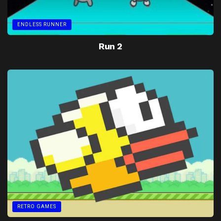
ENDLESS RUNNER
Run 2
RETRO GAMES