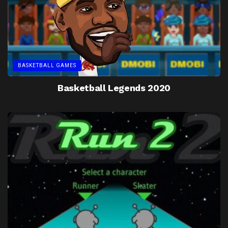
BASKETBALL GAMES
Basketball Legends 2020