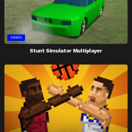
GAMES
Stunt Simulator Multiplayer