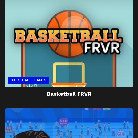
BASKETBALL GAMES
Basketball FRVR