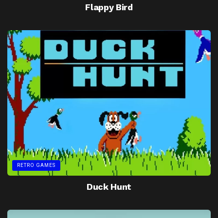
Flappy Bird
RETRO GAMES
Duck Hunt