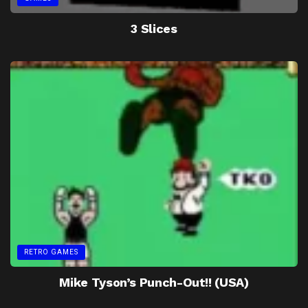
3 Slices
RETRO GAMES
Mike Tyson’s Punch-Out!! (USA)