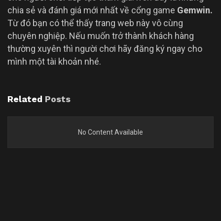
chia sẻ và đánh giá mới nhất về cổng game
Gemwin.
Từ đó bạn có thể thấy trang web này vô cùng
chuyên nghiệp. Nếu muốn trở thành khách hàng
thường xuyên thì người chơi hãy đăng ký ngay cho
mình một tài khoản nhé.
Related
Posts
No Content Available