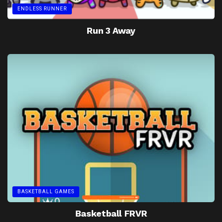
ENDLESS RUNNER
Run 3 Away
BASKETBALL GAMES
Basketball FRVR