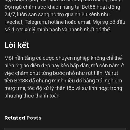
Đội ngũ chăm sóc khách hàng tại Bet88 hoạt động
24/7, luôn sẵn sàng hỗ trợ qua nhiều kênh như
livechat, Telegram, hotline hoặc email. Mọi sự cố đều
sẽ được xử lý minh bạch và nhanh nhất có thể.
Lời kết
Một nền tảng cá cược chuyên nghiệp không chỉ thể
hiện ở giao diện đẹp hay kèo hấp dẫn, mà còn nằm ở
việc chăm chút từng bước nhỏ như rút tiền. Và rút
tiền Bet88 đã chứng minh điều đó bằng trải nghiệm
mượt mà, tốc độ xử lý thần tốc và sự linh hoạt trong
phương thức thanh toán.
Related
Posts