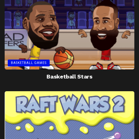
BASKETBALL GAMES
Basketball Stars