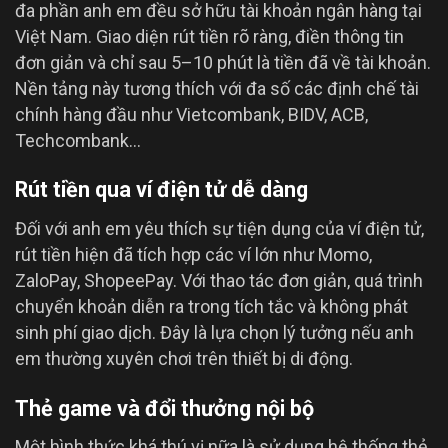
đa phần anh em đều sở hữu tài khoản ngân hàng tại
Việt Nam. Giao diện rút tiền rõ ràng, điền thông tin
đơn giản và chỉ sau 5–10 phút là tiền đã về tài khoản.
Nền tảng này tương thích với đa số các định chế tài
chính hàng đầu như Vietcombank, BIDV, ACB,
Techcombank…
Rút tiền qua ví điện tử dễ dàng
Đối với anh em yêu thích sự tiện dụng của ví điện tử,
rút tiền hiện đã tích hợp các ví lớn như Momo,
ZaloPay, ShopeePay. Với thao tác đơn giản, quá trình
chuyển khoản diễn ra trong tích tắc và không phát
sinh phí giao dịch. Đây là lựa chọn lý tưởng nếu anh
em thường xuyên chơi trên thiết bị di động.
Thẻ game và đổi thưởng nội bộ
Một hình thức khá thú vị nữa là sử dụng hệ thống thẻ