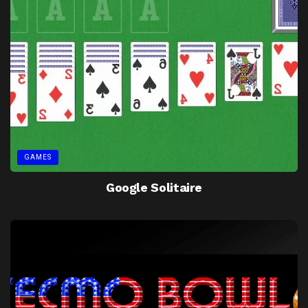
GAMES
Google Solitaire