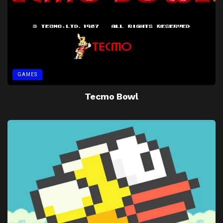
GAMES
Tecmo Bowl