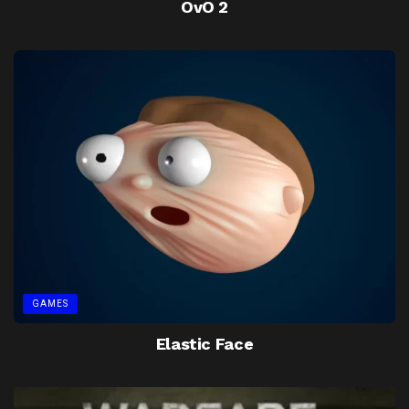
OvO 2
GAMES
Elastic Face