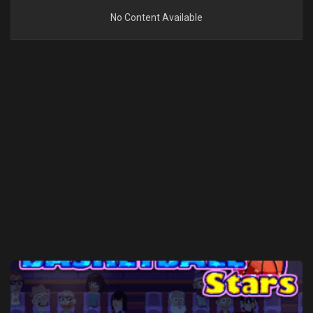
No Content Available