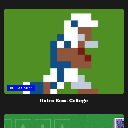
RETRO GAMES
Retro Bowl College