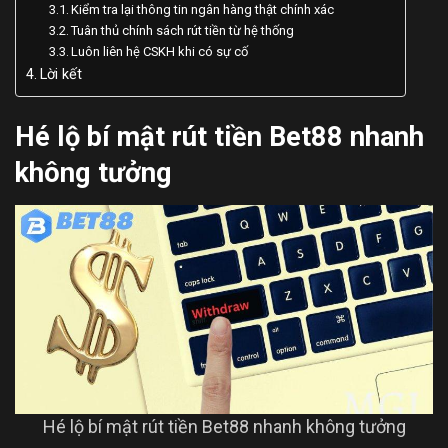
Kiểm tra lại thông tin ngân hàng thật chính xác
Tuân thủ chính sách rút tiền từ hệ thống
Luôn liên hệ CSKH khi có sự cố
Lời kết
Hé lộ bí mật rút tiền Bet88 nhanh
không tưởng
Hé lộ bí mật rút tiền Bet88 nhanh không tưởng