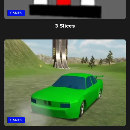
GAMES
3 Slices
GAMES