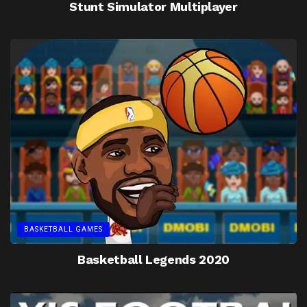
Stunt Simulator Multiplayer
BASKETBALL GAMES
Basketball Legends 2020