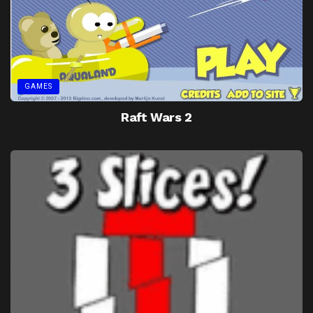
GAMES
Raft Wars 2