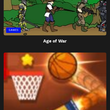
GAMES
Age of War