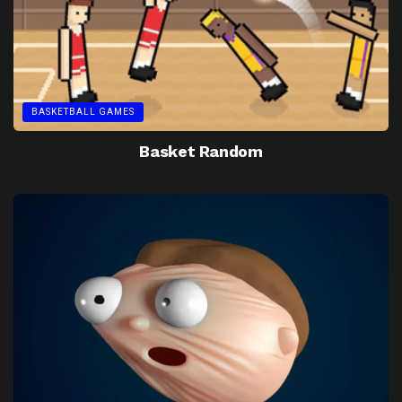
BASKETBALL GAMES
Basket Random