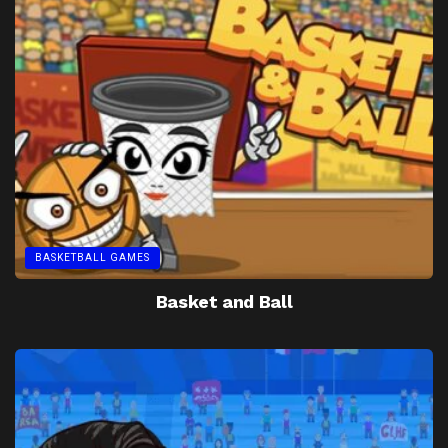
BASKETBALL GAMES
Basket and Ball