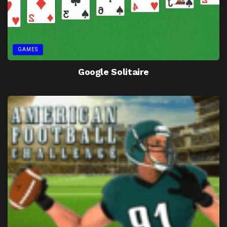
GAMES
Google Solitaire