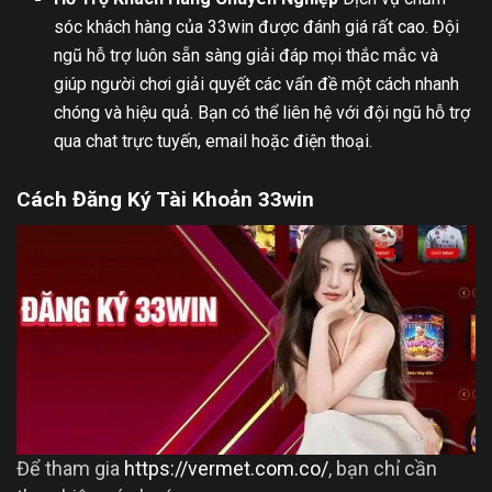
sóc khách hàng của 33win được đánh giá rất cao. Đội
ngũ hỗ trợ luôn sẵn sàng giải đáp mọi thắc mắc và
giúp người chơi giải quyết các vấn đề một cách nhanh
chóng và hiệu quả. Bạn có thể liên hệ với đội ngũ hỗ trợ
qua chat trực tuyến, email hoặc điện thoại.
Cách Đăng Ký Tài Khoản 33win
Để tham gia
https://vermet.com.co/
, bạn chỉ cần