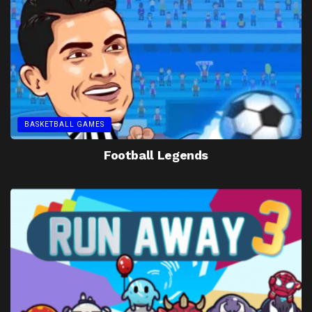
BASKETBALL GAMES
Football Legends