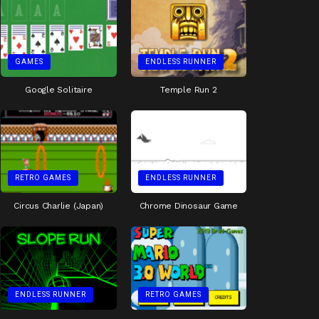
GAMES
ENDLESS RUNNER
Google Solitaire
Temple Run 2
RETRO GAMES
ENDLESS RUNNER
Circus Charlie (Japan)
Chrome Dinosaur Game
ENDLESS RUNNER
RETRO GAMES