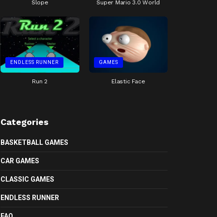
Slope
Super Mario 3.0 World
ENDLESS RUNNER
GAMES
Run 2
Elastic Face
Categories
BASKETBALL GAMES
CAR GAMES
CLASSIC GAMES
ENDLESS RUNNER
FAQ