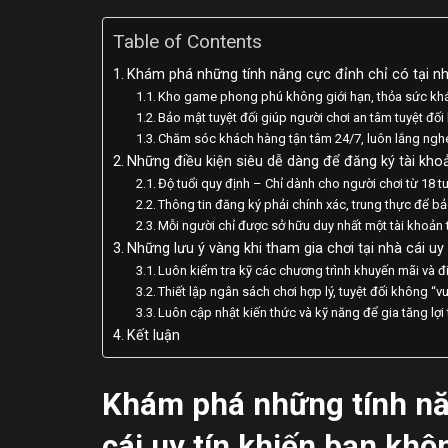
Table of Contents
Khám phá những tính năng cực đỉnh chỉ có tại nhà
Kho game phong phú không giới hạn, thỏa sức k
Bảo mật tuyệt đối giúp người chơi an tâm tuyệt đối kh
Chăm sóc khách hàng tận tâm 24/7, luôn lắng nghe 
Những điều kiện siêu dễ dàng để đăng ký tài kh
Độ tuổi quy định – Chỉ dành cho người chơi từ 18 tuổ
Thông tin đăng ký phải chính xác, trung thực để bả
Mỗi người chỉ được sở hữu duy nhất một tài khoản tạ
Những lưu ý vàng khi tham gia chơi tại nhà cái u
Luôn kiểm tra kỹ các chương trình khuyến mãi và đ
Thiết lập ngân sách chơi hợp lý, tuyệt đối không “v
Luôn cập nhật kiến thức và kỹ năng để gia tăng lợi
Kết luận
Khám phá những tính năn
cái uy tín khiến bạn khô