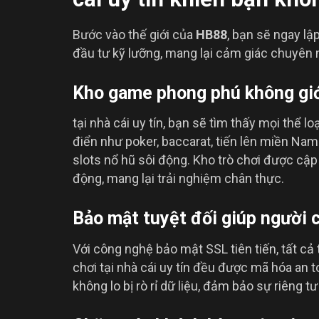
Bước vào thế giới của
HB88
, bạn sẽ ngay lậ
đầu tư kỹ lưỡng, mang lại cảm giác chuyên n
Kho game phong phú không giớ
tại nhà cái uy tín, bạn sẽ tìm thấy mọi thể l
điển như poker, baccarat, tiến lên miền Na
slots nổ hũ sôi động. Kho trò chơi được cập
động, mang lại trải nghiệm chân thực.
Bảo mật tuyệt đối giúp người ch
Với công nghệ bảo mật SSL tiên tiến, tất cả 
chơi tại nhà cái uy tín đều được mã hóa an 
không lo bị rò rỉ dữ liệu, đảm bảo sự riêng 