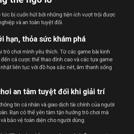
p tức bị cuốn hút bởi những tiện ích vượt trội được
ghiệp và an toàn tuyệt đối.
i hạn, thỏa sức khám phá
oại trò chơi mình yêu thích. Từ các game bài kinh
m đến cá cược thể thao đỉnh cao và các tựa game
 nhật liên tục với đồ họa sắc nét, âm thanh sống
ơi an tâm tuyệt đối khi giải trí
thông tin cá nhân và giao dịch tài chính của người
toàn. Bạn có thể yên tâm tận hưởng trò chơi mà
tư và bảo vệ toàn diện cho người dùng.