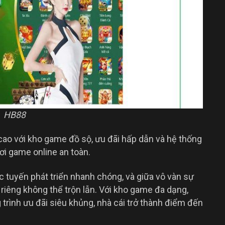
HB88
nh cao với kho game đồ sộ, ưu đãi hấp dẫn và hệ thống
ơi game online an toàn.
ực tuyến phát triển nhanh chóng, và giữa vô vàn sự
iêng không thể trộn lẫn. Với kho game đa dạng,
rình ưu đãi siêu khủng, nhà cái trở thành điểm đến
.