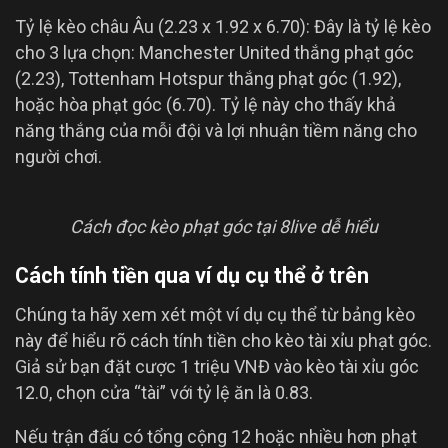
Tỷ lệ kèo châu Âu (2.23 x 1.92 x 6.70): Đây là tỷ lệ kèo
cho 3 lựa chọn: Manchester United thắng phạt góc
(2.23), Tottenham Hotspur thắng phạt góc (1.92),
hoặc hòa phạt góc (6.70). Tỷ lệ này cho thấy khả
năng thắng của mỗi đội và lợi nhuận tiềm năng cho
người chơi.
Cách đọc kèo phạt góc tại 8live dễ hiểu
Cách tính tiền qua ví dụ cụ thể ở trên
Chúng ta hãy xem xét một ví dụ cụ thể từ bảng kèo
này để hiểu rõ cách tính tiền cho kèo tài xỉu phạt góc.
Giả sử bạn đặt cược 1 triệu VNĐ vào kèo tài xỉu góc
12.0, chọn cửa “tài” với tỷ lệ ăn là 0.83.
Nếu trận đấu có tổng cộng 12 hoặc nhiều hơn phạt