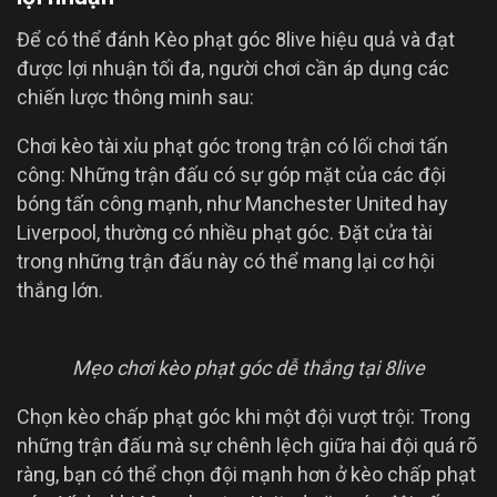
Để có thể đánh Kèo phạt góc 8live hiệu quả và đạt
được lợi nhuận tối đa, người chơi cần áp dụng các
chiến lược thông minh sau:
Chơi kèo tài xỉu phạt góc trong trận có lối chơi tấn
công: Những trận đấu có sự góp mặt của các đội
bóng tấn công mạnh, như Manchester United hay
Liverpool, thường có nhiều phạt góc. Đặt cửa tài
trong những trận đấu này có thể mang lại cơ hội
thắng lớn.
Mẹo chơi kèo phạt góc dễ thắng tại 8live
Chọn kèo chấp phạt góc khi một đội vượt trội: Trong
những trận đấu mà sự chênh lệch giữa hai đội quá rõ
ràng, bạn có thể chọn đội mạnh hơn ở kèo chấp phạt