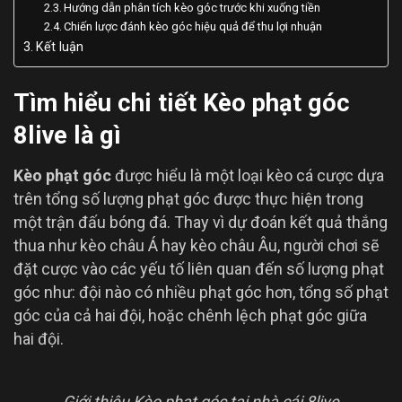
Hướng dẫn phân tích kèo góc trước khi xuống tiền
Chiến lược đánh kèo góc hiệu quả để thu lợi nhuận
Kết luận
Tìm hiểu chi tiết Kèo phạt góc
8live là gì
Kèo phạt góc
được hiểu là một loại kèo cá cược dựa
trên tổng số lượng phạt góc được thực hiện trong
một trận đấu bóng đá. Thay vì dự đoán kết quả thắng
thua như kèo châu Á hay kèo châu Âu, người chơi sẽ
đặt cược vào các yếu tố liên quan đến số lượng phạt
góc như: đội nào có nhiều phạt góc hơn, tổng số phạt
góc của cả hai đội, hoặc chênh lệch phạt góc giữa
hai đội.
Giới thiệu Kèo phạt góc tại nhà cái 8live