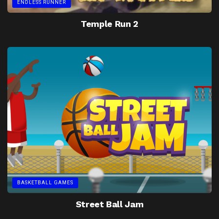
ENDLESS RUNNER
Temple Run 2
BASKETBALL GAMES
Street Ball Jam