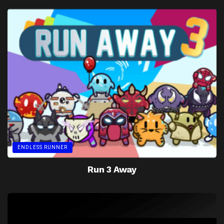
ENDLESS RUNNER
Run 3 Away