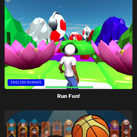
ENDLESS RUNNER
Run Fun!