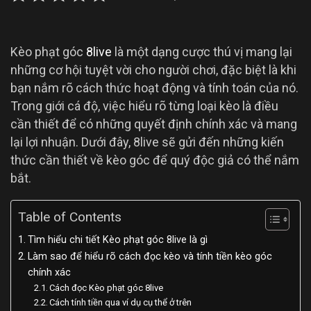
Kèo phạt góc
8live
là một dạng cược thú vị mang lại
những cơ hội tuyệt vời cho người chơi, đặc biệt là khi
bạn nắm rõ cách thức hoạt động và tính toán của nó.
Trong giới cá độ, việc hiểu rõ từng loại kèo là điều
cần thiết để có những quyết định chính xác và mang
lại lợi nhuận. Dưới đây, 8live sẽ gửi đến những kiến
thức cần thiết về kèo góc để quý độc giả có thể nắm
bắt.
Table of Contents
Tìm hiểu chi tiết Kèo phạt góc 8live là gì
Làm sao để hiểu rõ cách đọc kèo và tính tiền kèo góc
chính xác
Cách đọc Kèo phạt góc 8live
Cách tính tiền qua ví dụ cụ thể ở trên