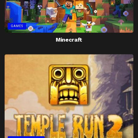
GAMES
Minecraft