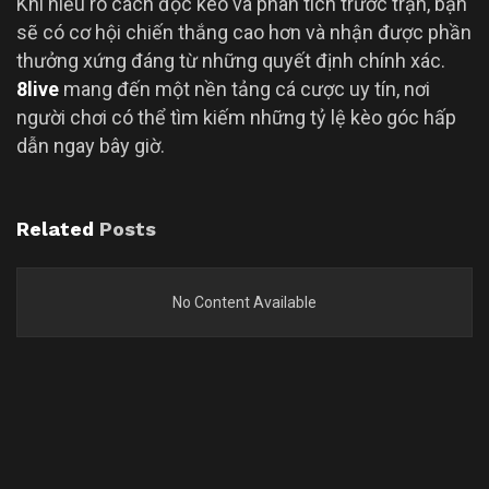
Khi hiểu rõ cách đọc kèo và phân tích trước trận, bạn
sẽ có cơ hội chiến thắng cao hơn và nhận được phần
thưởng xứng đáng từ những quyết định chính xác.
8live
mang đến một nền tảng cá cược uy tín, nơi
người chơi có thể tìm kiếm những tỷ lệ kèo góc hấp
dẫn ngay bây giờ.
Related
Posts
No Content Available