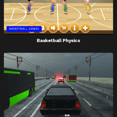
BASKETBALL GAMES
Basketball Physics