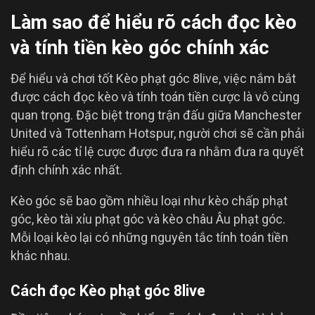
Làm sao để hiểu rõ cách đọc kèo
và tính tiền kèo góc chính xác
Để hiểu và chơi tốt Kèo phạt góc 8live, việc nắm bắt
được cách đọc kèo và tính toán tiền cược là vô cùng
quan trọng. Đặc biệt trong trận đấu giữa Manchester
United và Tottenham Hotspur, người chơi sẽ cần phải
hiểu rõ các tỉ lệ cược được đưa ra nhằm đưa ra quyết
định chính xác nhất.
Kèo góc sẽ bao gồm nhiều loại như kèo chấp phạt
góc, kèo tài xỉu phạt góc và kèo châu Âu phạt góc.
Mỗi loại kèo lại có những nguyên tắc tính toán tiền
khác nhau.
Cách đọc Kèo phạt góc 8live