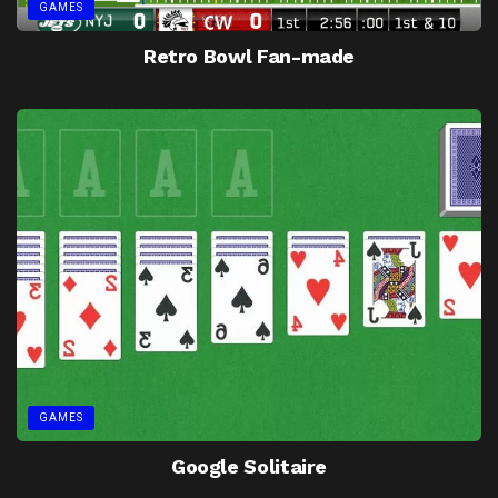
GAMES
Retro Bowl Fan-made
GAMES
Google Solitaire