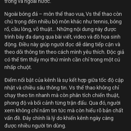
trong và ngoài nước.
Ngoài bóng đá – môn thể thao vua, Vs thể thao còn
chú trọng đến nhiều bộ môn khác như tennis, bóng
rổ, cầu lông, võ thuật… Những nội dung này được
trình bày đa dạng qua bài viết, video và đồ họa sinh
động. Điều này giúp người đọc dễ dàng tiếp cận và
theo dõi thông tin theo cách mình yêu thích. Độc giả
có thể tìm thấy mọi thứ mình cần chỉ trong một cú
nhấp chuột.
Điểm nổi bật của kênh là sự kết hợp giữa tốc độ cập
nhật và chiều sâu thông tin. Vs thể thao không chỉ
chạy theo tin nhanh mà còn phân tích chiến thuật,
phong độ và bối cảnh từng trận đấu. Qua đó, người
xem không chỉ nắm tin tức mà còn hiểu rõ bản chất
vấn đề. Đây chính là lý do khiến kênh ngày càng
được nhiều người tin dùng.