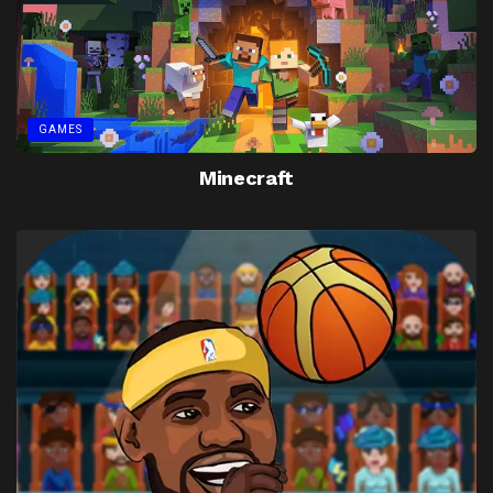
GAMES
Minecraft