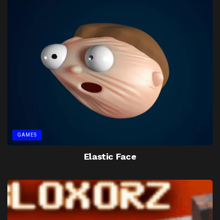
GAMES
Elastic Face