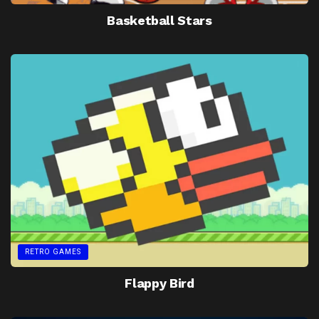
Basketball Stars
RETRO GAMES
Flappy Bird