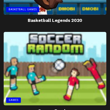
BASKETBALL GAMES
Basketball Legends 2020
GAMES