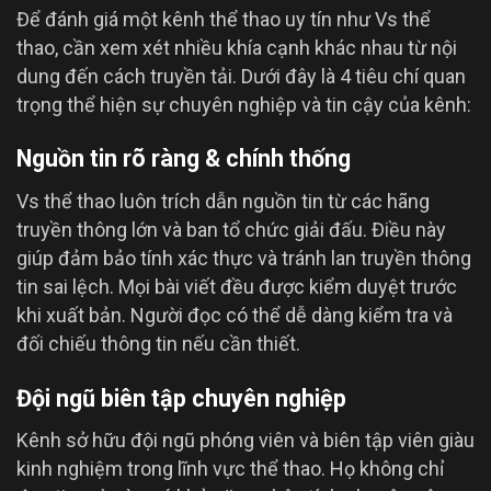
Để đánh giá một kênh thể thao uy tín như Vs thể
thao, cần xem xét nhiều khía cạnh khác nhau từ nội
dung đến cách truyền tải. Dưới đây là 4 tiêu chí quan
trọng thể hiện sự chuyên nghiệp và tin cậy của kênh:
Nguồn tin rõ ràng & chính thống
Vs thể thao luôn trích dẫn nguồn tin từ các hãng
truyền thông lớn và ban tổ chức giải đấu. Điều này
giúp đảm bảo tính xác thực và tránh lan truyền thông
tin sai lệch. Mọi bài viết đều được kiểm duyệt trước
khi xuất bản. Người đọc có thể dễ dàng kiểm tra và
đối chiếu thông tin nếu cần thiết.
Đội ngũ biên tập chuyên nghiệp
Kênh sở hữu đội ngũ phóng viên và biên tập viên giàu
kinh nghiệm trong lĩnh vực thể thao. Họ không chỉ