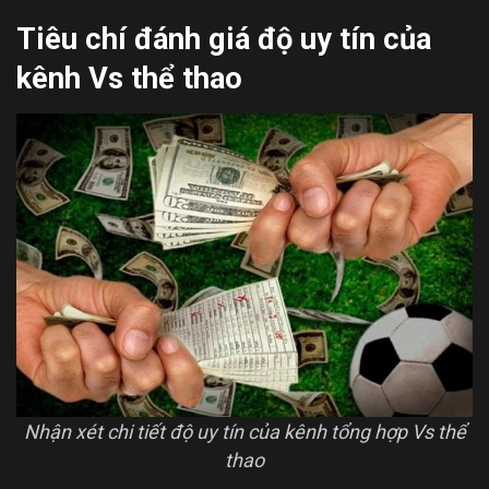
Tiêu chí đánh giá độ uy tín của
kênh Vs thể thao
Nhận xét chi tiết độ uy tín của kênh tổng hợp Vs thể
thao