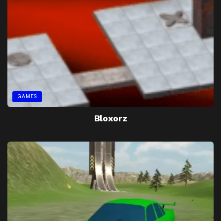
GAMES
Bloxorz