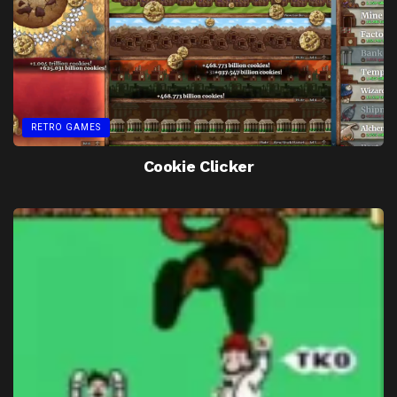
RETRO GAMES
Cookie Clicker