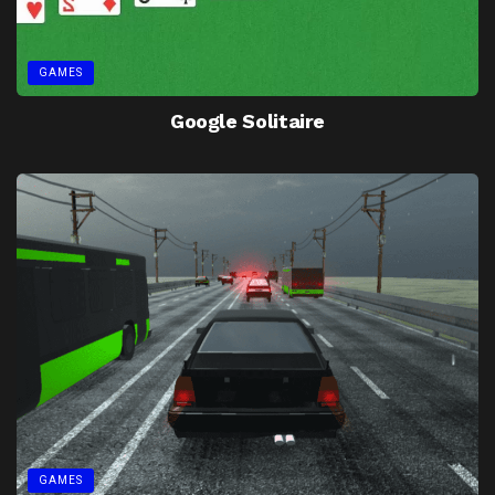
GAMES
Google Solitaire
GAMES