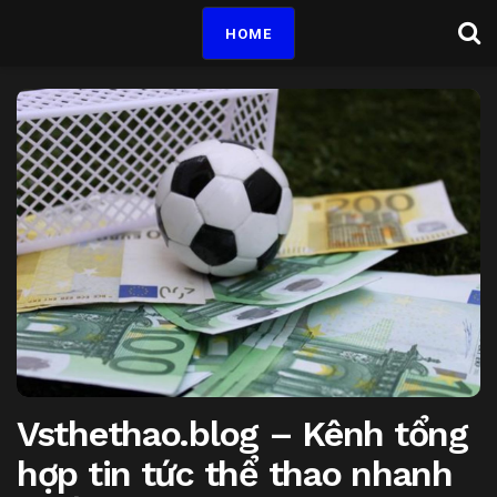
HOME
Vsthethao.blog – Kênh tổng
hợp tin tức thể thao nhanh