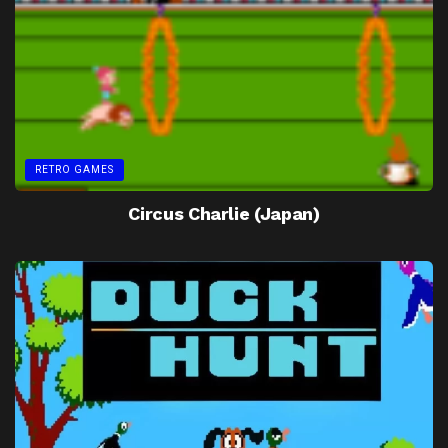
RETRO GAMES
Circus Charlie (Japan)