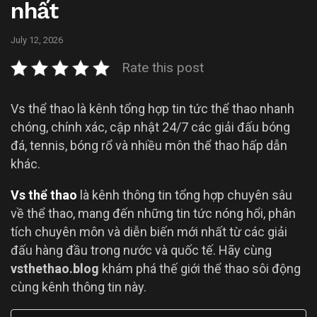
nhất
July 12, 2026
Rate this post
Vs thể thao là kênh tổng hợp tin tức thể thao nhanh
chóng, chính xác, cập nhật 24/7 các giải đấu bóng
đá, tennis, bóng rổ và nhiều môn thể thao hấp dẫn
khác.
Vs thể thao
là kênh thông tin tổng hợp chuyên sâu
về thể thao, mang đến những tin tức nóng hổi, phân
tích chuyên môn và diễn biến mới nhất từ các giải
đấu hàng đầu trong nước và quốc tế. Hãy cùng
vsthethao.blog
khám phá thế giới thể thao sôi động
cùng kênh thông tin này.