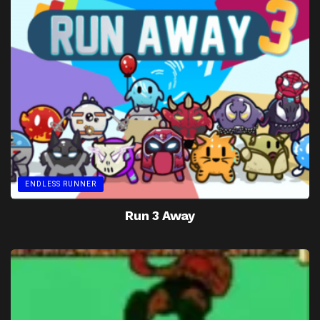
ENDLESS RUNNER
Run 3 Away