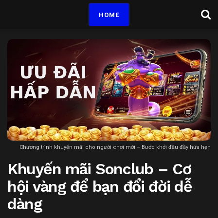
HOME
Chương trình khuyến mãi cho người chơi mới – Bước khởi đầu đầy hứa hẹn
Khuyến mãi Sonclub – Cơ
hội vàng để bạn đổi đời dễ
dàng