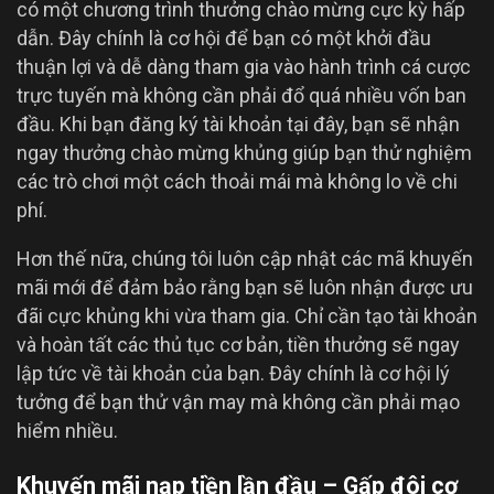
có một chương trình thưởng chào mừng cực kỳ hấp
dẫn. Đây chính là cơ hội để bạn có một khởi đầu
thuận lợi và dễ dàng tham gia vào hành trình cá cược
trực tuyến mà không cần phải đổ quá nhiều vốn ban
đầu. Khi bạn đăng ký tài khoản tại đây, bạn sẽ nhận
ngay thưởng chào mừng khủng giúp bạn thử nghiệm
các trò chơi một cách thoải mái mà không lo về chi
phí.
Hơn thế nữa, chúng tôi luôn cập nhật các mã khuyến
mãi mới để đảm bảo rằng bạn sẽ luôn nhận được ưu
đãi cực khủng khi vừa tham gia. Chỉ cần tạo tài khoản
và hoàn tất các thủ tục cơ bản, tiền thưởng sẽ ngay
lập tức về tài khoản của bạn. Đây chính là cơ hội lý
tưởng để bạn thử vận may mà không cần phải mạo
hiểm nhiều.
Khuyến mãi nạp tiền lần đầu – Gấp đôi cơ