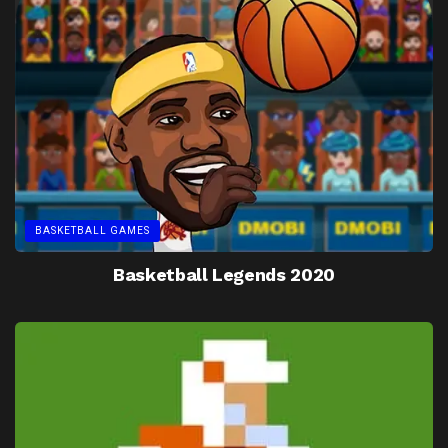
BASKETBALL GAMES
Basketball Legends 2020