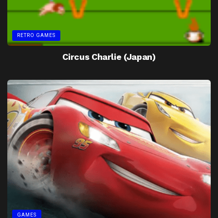
RETRO GAMES
Circus Charlie (Japan)
GAMES