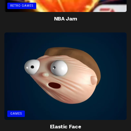
RETRO GAMES
NBA Jam
GAMES
Elastic Face