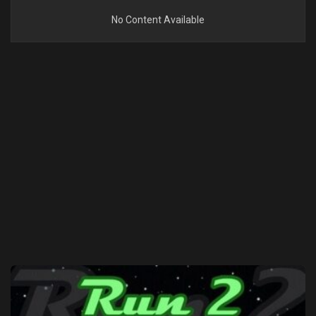
No Content Available