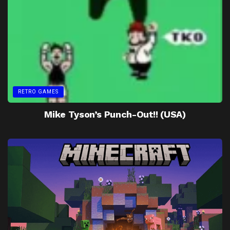
RETRO GAMES
Mike Tyson’s Punch-Out!! (USA)