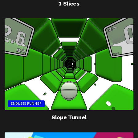
3 Slices
ENDLESS RUNNER
Slope Tunnel