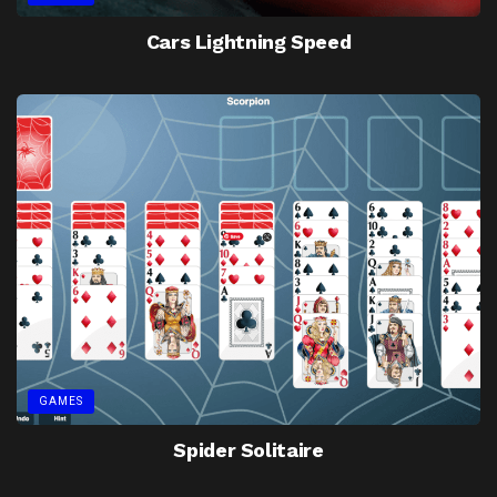
Cars Lightning Speed
GAMES
Spider Solitaire