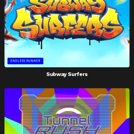
ENDLESS RUNNER
Subway Surfers