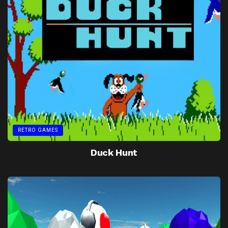
RETRO GAMES
Duck Hunt