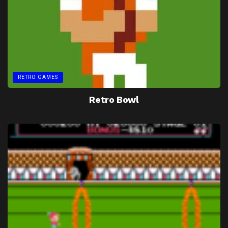
RETRO GAMES
Retro Bowl