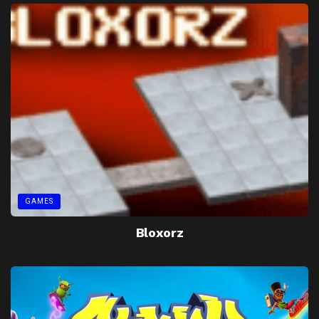
GAMES
Bloxorz