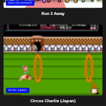
ENDLESS RUNNER
Run 3 Away
RETRO GAMES
Circus Charlie (Japan)