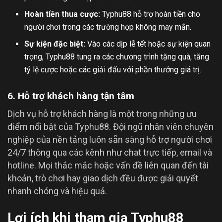
Hoàn tiền thua cược:
Typhu88 hỗ trợ hoàn tiền cho
người chơi trong các trường hợp không may mắn.
Sự kiện đặc biệt:
Vào các dịp lễ tết hoặc sự kiện quan
trọng, Typhu88 tung ra các chương trình tặng quà, tăng
tỷ lệ cược hoặc các giải đấu với phần thưởng giá trị.
6. Hỗ trợ khách hàng tận tâm
Dịch vụ hỗ trợ khách hàng là một trong những ưu
điểm nổi bật của Typhu88. Đội ngũ nhân viên chuyên
nghiệp của nền tảng luôn sẵn sàng hỗ trợ người chơi
24/7 thông qua các kênh như chat trực tiếp, email và
hotline. Mọi thắc mắc hoặc vấn đề liên quan đến tài
khoản, trò chơi hay giao dịch đều được giải quyết
nhanh chóng và hiệu quả.
Lợi ích khi tham gia Typhu88