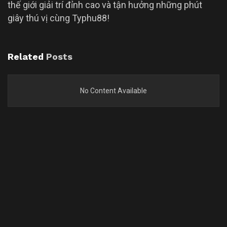
thế giới giải trí đỉnh cao và tận hưởng những phút
giây thú vị cùng Typhu88!
Related
Posts
No Content Available