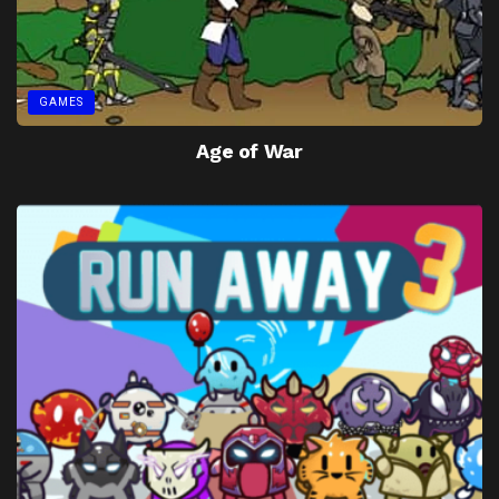
GAMES
Age of War