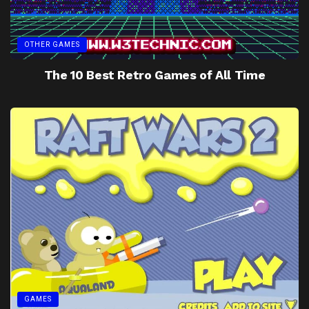
OTHER GAMES
The 10 Best Retro Games of All Time
GAMES