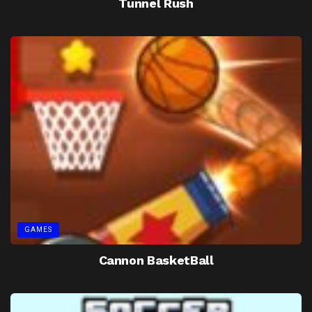
Tunnel Rush
GAMES
Cannon BasketBall