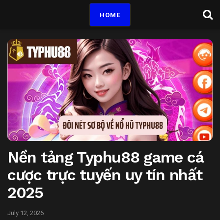
HOME
Nền tảng Typhu88 game cá
cược trực tuyến uy tín nhất
2025
July 12, 2026