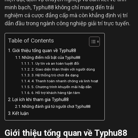
minh bạch, Typhu88 không chỉ mang đến trải
nghiệm cá cược đẳng cấp mà còn khẳng định vị trí
dẫn đầu trong ngành công nghiệp giải trí trực tuyến.
Table of Contents
Giới thiệu tổng quan về Typhu88
Những điểm nổi bật của Typhu88
1. Uy tín và an toàn tuyệt đối
2. Giao diện thân thiện với người dùng
3. Hệ thống trò chơi đa dạng
4. Thanh toán nhanh chóng và linh hoạt
5. Chương trình khuyến mãi hấp dẫn
6. Hỗ trợ khách hàng tận tâm
Lợi ích khi tham gia Typhu88
Những đánh giá từ người chơi Typhu88
Kết luận
Giới thiệu tổng quan về Typhu88