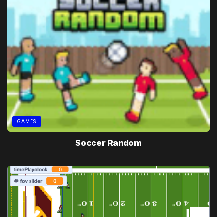
GAMES
Soccer Random