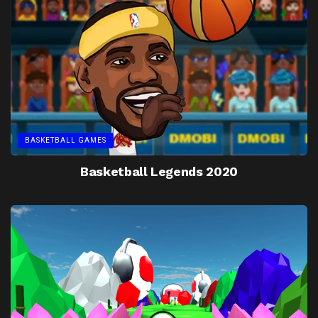
BASKETBALL GAMES
Basketball Legends 2020